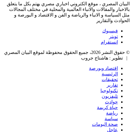
البيان المصري ، موقع الكتروني اخباري مصري يهتم بكل ما يتعلق
بالاخبار والمقالات والانباء العالمية والمحلية في مختلف المجالات
مثل السياسة و الانباء والرياضة و الفن و الاقتصاد و البورصة و
الحوادث والتقارير
فيسبوك
تويتر
انستقرام
© حقوق النشر 2026، جميع الحقوق محفوظة لموقع البيان المصري
| تطوير : هاشتاج جروب
اقتصاد وبورصة
الرئيسية
تحقيقات
تقارير
تكنولوجيا
تليفزيون
حوادث
حياة كريمة
رياضة
سياسة
صحة البومات
عاجل