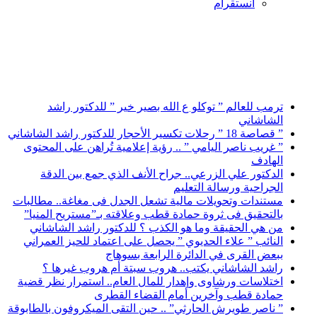
انستقرام
أخبار عاجلة
ترمب للعالم ” توكلو ع الله بصير خير ” للدكتور راشد
الشاشاني
” قصاصة 18 ” رحلات تكسير الأحجار للدكتور راشد الشاشاني
” غريب ناصر اليامي ” .. رؤية إعلامية تُراهن على المحتوى
الهادف
الدكتور علي الزرعي.. جراح الأنف الذي جمع بين الدقة
الجراحية ورسالة التعليم
مستندات وتحويلات مالية تشعل الجدل فى مغاغة.. مطالبات
بالتحقيق فى ثروة حمادة قطب وعلاقته بـ”مستريح المنيا”
من هي الحقيقة وما هو الكذب ؟ للدكتور راشد الشاشاني
النائب ” علاء الحديوي ” يحصل على اعتماد للحيز العمراني
ببعض القرى في الدائرة الرابعة بسوهاج
راشد الشاشاني يكتب.. هروب سبتة أم هروب غيرها ؟
اختلاسات ورشاوى وإهدار للمال العام.. استمرار نظر قضية
حمادة قطب وآخرين أمام القضاء القطرى
” ناصر طويرش الحارثي” .. حين التقى الميكروفون بالطابوقة