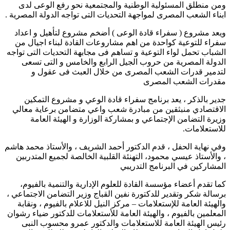
ومن منطلق المسئولية الوطنية والمجتمعية نحو رفع الوعى لدى
ابناء الشعب المصرى لمواجهة التحديات التى تواجه الدولة المصرية .
ويعد مشروع ( سفراء قادة الوعى ) أضخم مشروع لتأهيل و اعداد
سفراء للتوعية كواحدة من اهم مشاروعات القادة لبناء اجيال من
الشباب تحمل لواء التوعية و تساهم فى مجابهة التحديات التى تواجه
الدولة المصرية من حروب الجيل الرابع والخامس و التى تسعى
لتدمير قدرات الشعب المصرى من خلال العبث فى عقول و
مقدرات الشعب المصرى
جدير بالذكر ، يعد برنامج سفراء قادة الوعي و مشروع التمكين
الاقتصادي منبثقين من مبادرة شعب واعي متضامن برعاية معالي
وزيرة التضامن الإجتماعي و بمشاركة الوزارة و الهيئة العامة
للاستعلامات.
وفي نهاية الحفل ، قدم الدكتور أحمد الشريف ، والأستاذ محمد هاشم
، والأستاذ عيسي محمود، التهنئة القلبية الخالصة لجميع المتدربين
المشاركين في البرنامج التدريبي
كما تقدم أعضاء مؤسسة القادة للعلوم الإدارية والتنمية بالفيوم،
برسالة شكر وتقدير للدكتورة نفين القباج وزير التضامن الاجتماعي ،
والهيئة العامة للإستعلامات – مركز النيل للاعلام بالفيوم ، ونقابة
المعلمين بالفيوم ، والهيئة العامة للأستعلامات للدكتور ضياء رشوان
رئيس الهيئة العامة للاستعلامات والدكتور عمرو محسوب النبى