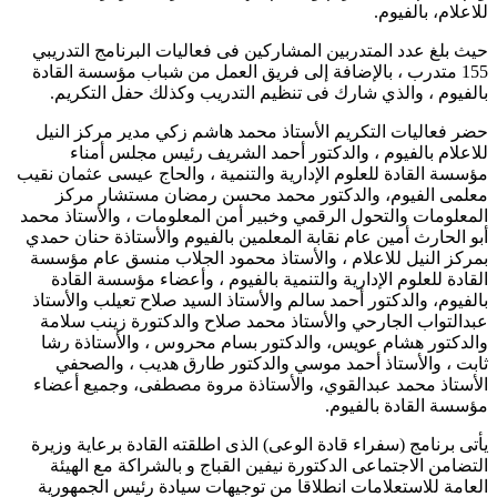
للاعلام، بالفيوم.
حيث بلغ عدد المتدربين المشاركين فى فعاليات البرنامج التدريبي
155 متدرب ، بالإضافة إلى فريق العمل من شباب مؤسسة القادة
بالفيوم ، والذي شارك فى تنظيم التدريب وكذلك حفل التكريم.
حضر فعاليات التكريم الأستاذ محمد هاشم زكي مدير مركز النيل
للاعلام بالفيوم ، والدكتور أحمد الشريف رئيس مجلس أمناء
مؤسسة القادة للعلوم الإدارية والتنمية ، والحاج عيسى عثمان نقيب
معلمى الفيوم، والدكتور محمد محسن رمضان مستشار مركز
المعلومات والتحول الرقمي وخبير أمن المعلومات ، والأستاذ محمد
أبو الحارث أمين عام نقابة المعلمين بالفيوم والأستاذة حنان حمدي
بمركز النيل للاعلام ، والأستاذ محمود الجلاب منسق عام مؤسسة
القادة للعلوم الإدارية والتنمية بالفيوم ، وأعضاء مؤسسة القادة
بالفيوم، والدكتور أحمد سالم والأستاذ السيد صلاح تعيلب والأستاذ
عبدالتواب الجارحي والأستاذ محمد صلاح والدكتورة زينب سلامة
والدكتور هشام عويس، والدكتور بسام محروس ، والأستاذة رشا
ثابت ، والأستاذ أحمد موسي والدكتور طارق هديب ، والصحفي
الأستاذ محمد عبدالقوي، والأستاذة مروة مصطفى، وجميع أعضاء
مؤسسة القادة بالفيوم.
يأتى برنامج (سفراء قادة الوعى) الذى اطلقته القادة برعاية وزيرة
التضامن الاجتماعى الدكتورة نيفين القباج و بالشراكة مع الهيئة
العامة للاستعلامات انطلاقا من توجيهات سيادة رئيس الجمهورية