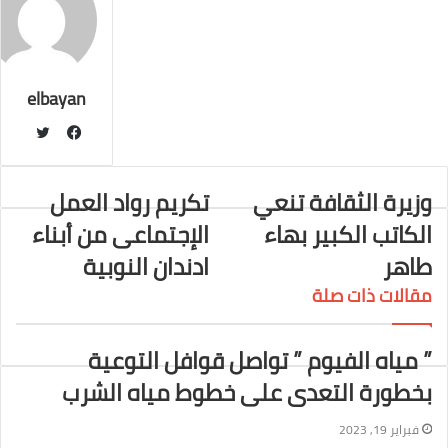
ا
ر
ي
و
د
b
d
إ
l
i
ر
ك
ب
ي
r
t
ن
س
ت
elbayan
ت
و
ف
ي
ي
وزيرة الثقافة تنعي
تكريم رواد العمل
ت
س
الكاتب الكبير بهاء
الإجتماعى من أبناء
ر
ب
و
طاهر
ادندان النوبية
ك
مقالات ذات صلة
” مياه الفيوم ” تواصل قوافل التوعية
بخطورة التعدى على خطوط مياه الشرب
فبراير 19, 2023