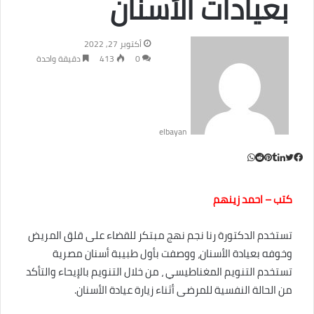
بعيادات الأسنان
أكتوبر 27, 2022
0
413
دقيقة واحدة
elbayan
ت
ل
ب
و
ف
ا
ي
ي
ي
و
T
R
ي
ت
ن
ن
u
e
س
كتب – احمد زينهم
ب
ت
ت
d
ك
m
س
ا
ر
ي
و
د
b
d
إ
l
i
ر
ك
ب
تستخدم الدكتورة رنا نجم نهج مبتكر للقضاء على قلق المريض
ي
r
t
ن
وخوفه بعيادة الأسنان، ووصفت بأول طبيبة أسنان مصرية
س
تستخدم التنويم المغناطيسي ، من خلال التنويم بالإيحاء والتأكد
ت
من الحالة النفسية للمرضى أثناء زيارة عيادة الأسنان.