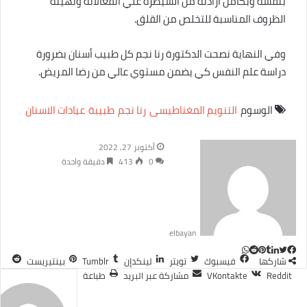
بنفسه وبكامل ارادته من السيطره علي انفعالاته وتهيئة
الظروف المناسبة للتخلص من القلق.
وفي النهاية نصحت الدكتورة رنا نجم كل طبيب أسنان بضرورة
دراسة علم النفس كي يضمن مستوي عالي من رضا المريض.
الوسوم
التنويم المغناطيسى
رنا نجم
طبيبة
عيادات الاسنان
أكتوبر 27, 2022
0
413
دقيقة واحدة
elbayan
ت
ل
ب
و
ف
شاركها
فيسبوك
تويتر
لينكدإن
بينتيريست
ا
ي
ي
ي
و
T
R
مشاركة عبر البريد
طباعة
ي
ت
ن
ن
u
e
س
ب
ت
ت
d
ك
m
س