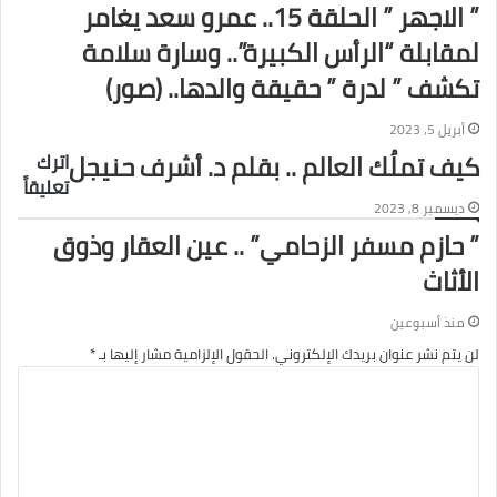
” الاجهر ” الحلقة 15.. عمرو سعد يغامر
لمقابلة “الرأس الكبيرة”.. وسارة سلامة
تكشف ” لدرة ” حقيقة والدها.. (صور)
أبريل 5, 2023
كيف تملُك العالم .. بقلم د. أشرف حنيجل
اترك
تعليقاً
ديسمبر 8, 2023
” حازم مسفر الزحامي” .. عين العقار وذوق
الأثاث
منذ أسبوعين
لن يتم نشر عنوان بريدك الإلكتروني.
الحقول الإلزامية مشار إليها بـ
*
ا
ل
ت
ع
ل
ي