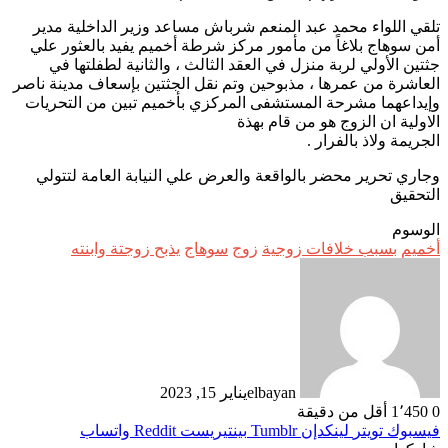
تلقي اللواء محمد عبد المنعم شرباش مساعد وزير الداخلية مدير
أمن سوهاج بلاغاً من مأمور مركز شرطة أخميم يفيد بالعثور علي
جثتين الأولي لربة منزل في العقد الثالث ، والثانية لطفلتها في
العاشرة من عمرها ، مذبوحين وتم نقل الجثتين بإسعاف مدينة ناصر
وإيداعهما مشرحة المستشفى المركزي بأخميم تبين من التحريات
الاولية ان الزوج هو من قام بهذة
الجريمة ولاذ بالفرار .
وجاري تحرير محضر بالواقعة والعرض علي النيابة العامة لتتولي
التحقيق
الوسوم
أخميم
بسبب خلافات زوجية
زوج
سوهاج
يذبح زوجتة وابنته
elbayan
يناير 15, 2023
0
1٬450
أقل من دقيقة
فيسبوك
تويتر
لينكدإن
بينتيريست
واتساب