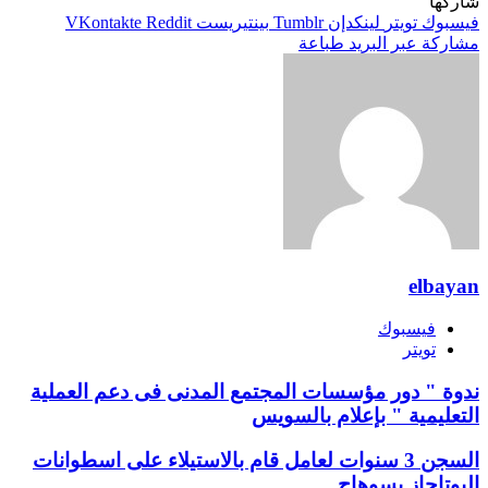
شاركها
فيسبوك
تويتر
لينكدإن
بينتيريست
مشاركة عبر البريد
طباعة
elbayan
فيسبوك
تويتر
ندوة " دور مؤسسات المجتمع المدنى فى دعم العملية
التعليمية " بإعلام بالسويس
السجن 3 سنوات لعامل قام بالاستيلاء على اسطوانات
البوتاجاز بسوهاج