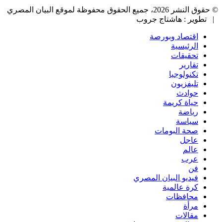
© حقوق النشر 2026، جميع الحقوق محفوظة لموقع البيان المصري
| تطوير : هاشتاج جروب
اقتصاد وبورصة
الرئيسية
تحقيقات
تقارير
تكنولوجيا
تليفزيون
حوادث
حياة كريمة
رياضة
سياسة
صحة البومات
عاجل
عالم
عرب
فن
فيديو البيان المصري
كرة عالمية
محافظات
مرأة
مقالات