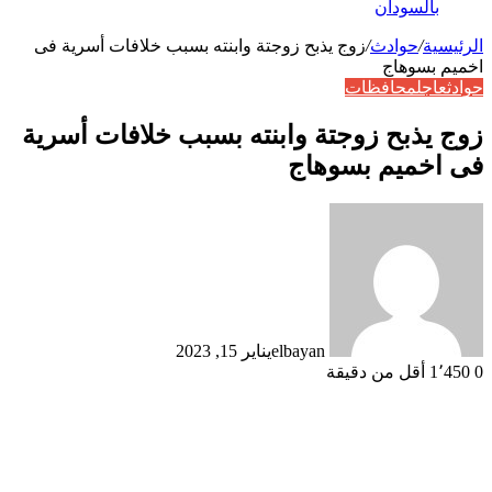
بالسودان
الرئيسية
/
حوادث
/
زوج يذبح زوجتة وابنته بسبب خلافات أسرية فى
اخميم بسوهاج
حوادث
عاجل
محافظات
زوج يذبح زوجتة وابنته بسبب خلافات أسرية
فى اخميم بسوهاج
elbayan
يناير 15, 2023
0
1٬450
أقل من دقيقة