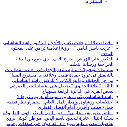
انستقرام
أخبار عاجلة
” قصاصة 18 ” رحلات تكسير الأحجار للدكتور راشد الشاشاني
” غريب ناصر اليامي ” .. رؤية إعلامية تُراهن على المحتوى
الهادف
الدكتور علي الزرعي.. جراح الأنف الذي جمع بين الدقة
الجراحية ورسالة التعليم
مستندات وتحويلات مالية تشعل الجدل فى مغاغة.. مطالبات
بالتحقيق فى ثروة حمادة قطب وعلاقته بـ”مستريح المنيا”
من هي الحقيقة وما هو الكذب ؟ للدكتور راشد الشاشاني
النائب ” علاء الحديوي ” يحصل على اعتماد للحيز العمراني
ببعض القرى في الدائرة الرابعة بسوهاج
راشد الشاشاني يكتب.. هروب سبتة أم هروب غيرها ؟
اختلاسات ورشاوى وإهدار للمال العام.. استمرار نظر قضية
حمادة قطب وآخرين أمام القضاء القطرى
” ناصر طويرش الحارثي” .. حين التقى الميكروفون بالطابوقة
شبكة احتيال عابرة للحدود باسم الدين.. مواطن كويتي يروي
تفاصيل النصب عليه بمبلغ 512 ألفاً دولار في صفقات وهمية