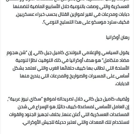
العسكرية والتي وصفت بالنوعية خلال الأسابيع الماضية لتضمنها
دبابات ومدرعات في تغير لموازين القتال بحسب خبراء عسكريين،
فكيف سترد موسكو على هذا التسليح النوعي؟.
رهان أوكرانيا
يقول السياسي والإعلامي البولندي كاميل جيل كاتي، إن “شن هجوم
مضاد متكامل” هو هدف أوكرانيا في ذلك التوقيت نظرًا لنوعية
الأسلحة التي تطالب بها كييف حلفائها الغرب والتي تعتمد بشكل
أساسي على المسيرات والصواريخ والمدرعات التي يندرج منها
الدبابات.
ويُضيف كاميل جيل كاتي، خلال تصريحاته لموقع “سكاي نيوز عربية”،
إن العامل الأساسي لمساعدة كييف حاليًا، هو الإسراع في شحن
المساعدات العسكرية التي أعلن عنها، بخلاف تجهيز الجنود والقوات
لاستخدام تلك المعدات والتي تعتبر حديثة للجيش الأوكراني.