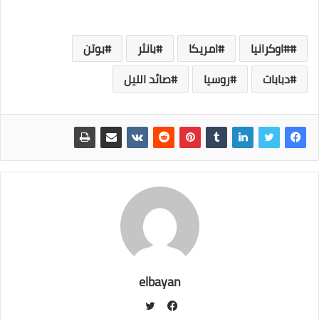
#اوكرانيا
امريكا
بانثر
بوتن
دبابات
روسيا
صائد الليل
elbayan
ت