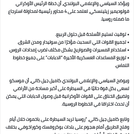
ويؤكد السياسي والإعلامي البولندي، أن خطة الرئيس الأوكراني
فولوديمير زيلينسكي، تعتمد على 4 محاور رئيسية لمحاولة استرجاع
ما ضمته روسيا.
• توقيت تسليم الأسلحة قبل حلول الربيع.
• تجميع القوات التي انسحبت مؤخرًا من سوليدار ومدن الشرق.
• استخدام المسيرات والصواريخ بشكل مكثف لضرب إمدادات الروس.
• توزيع المساعدات العسكرية الأخيرة “الدبابات” على جميع خطوط
التماس.
ويوضح السياسي والإعلامي البولندي كاميل جيل كاتي، أن موسكو
تسعى بكل قوة حاليًا في السيطرة على أكبر مساحة من الأراضي
وتضيق الخناق على القوات الأوكرانية قبل وصول الدبابات التي يمكن
أن تحدث اختراقا في الخطوط الروسية.
وتابع كاميل جيل كاتي، “روسيا تريد السيطرة على باخموت خلال أيام
وفتح الطريق أمام هجوم على بلدات بوكروفسك وكوراخوفي، بخلاف