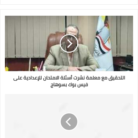
و
ف
ي
ي
ت
س
ر
ب
و
ك
التحقيق مع معلمة نشرت أسئلة الامتحان للإعدادية على
فيس بوك بسوهاج