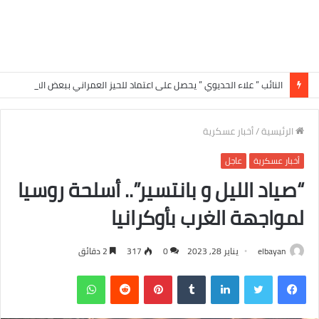
النائب ” علاء الحديوي ” يحصل على اعتماد للحيز العمراني ببعض القرى في الدائرة الرابعة بسوهاج
الرئيسية
/
أخبار عسكرية
أخبار عسكرية
عاجل
“صياد الليل و بانتسير”.. أسلحة روسيا
لمواجهة الغرب بأوكرانيا
elbayan
يناير 28, 2023
0
317
2 دقائق
فيسبوك
تويتر
لينكدإن
‏Tumblr
بينتيريست
‏Reddit
واتساب