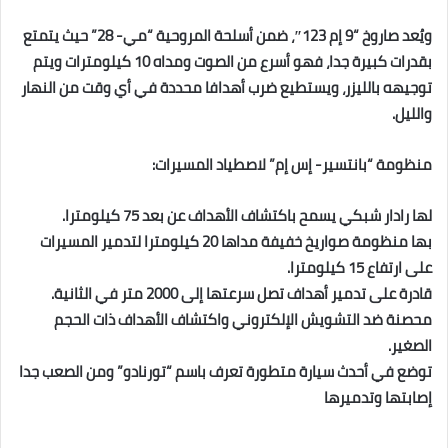
ويُعد صاروخ “9 إم 123″، ضمن أسلحة المروحية “مي- 28” حيث يتمتع
بقدرات كبيرة جدا، فهو أسرع من الصوت ومداه 10 كيلومترات ويتم
توجيهه بالليزر، ويستطيع ضرب أهدافا محددة في أي وقت من النهار
والليل.
منظومة “بانتسير- إس إم” لاصطياد المسيرات:
لها رادار شبكي يسمح باكتشاف الأهداف عن بعد 75 كيلومترا.
بها منظومة صواريخ خفيفة مداها 20 كيلومترا لتدمير المسيرات
على ارتفاع 15 كيلومترا.
قادرة على تدمير أهداف تصل سرعتها إلى 2000 متر في الثانية.
محصنة ضد التشويش الإلكتروني واكتشاف الأهداف ذات الحجم
الصغير.
توضع في أحدث سيارة متطورة تعرف باسم “تورنادو” ومن الصعب جدا
إصابتها وتدميرها