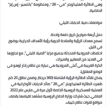
وهي الطائرة الهليكوبتر “مي – 28″، ومنظومة “بانتسير- إس إم”
الدفاعية.
مواصفات صياد الدبابات الليلي:
حمل أربعة صواريخ كروز دفعة واحدة.
تسمح معدات الرؤية والملاحة الجوية رؤية الأهداف الحرارية بوضوح
في الليل.
احتفظت المروحية المحدثة بجميع مزايا “الصياد الليلي”، مع تجاوزها
في العديد من المعايير والميزات.
الكرة الغريبة في أعلى المروحية هي عبارة عن نظام رادار (وهو في
الوضع المغلق).
يمكن لقائد الطائرة الرؤية الشاملة (360 درجة)، وضمن نطاق 20 كم.
ظهرت الطائرة الهليكوبتر “مي 28 ” صائد الدبابات الأوكرانية في
العملية العسكرية الروسية الخاصة لأول مرة في مارس عام 2022
الماضي، حيث شاركت وزارة الدفاع الروسية مشاهد لقيامها بقصف
مواقع لقوات نظام كييف.