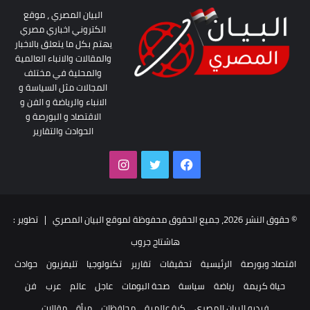
البيان المصري ، موقع
الكتروني اخباري مصري
يهتم بكل ما يتعلق بالاخبار
والمقالات والانباء العالمية
والمحلية في مختلف
المجالات مثل السياسة و
الانباء والرياضة و الفن و
الاقتصاد و البورصة و
الحوادث والتقارير
فيسبوك
تويتر
انستقرام
© حقوق النشر 2026، جميع الحقوق محفوظة لموقع البيان المصري | تطوير :
هاشتاج جروب
اقتصاد وبورصة
الرئيسية
تحقيقات
تقارير
تكنولوجيا
تليفزيون
حوادث
حياة كريمة
رياضة
سياسة
صحة البومات
عاجل
عالم
عرب
فن
فيديو البيان المصري
كرة عالمية
محافظات
مرأة
مقالات