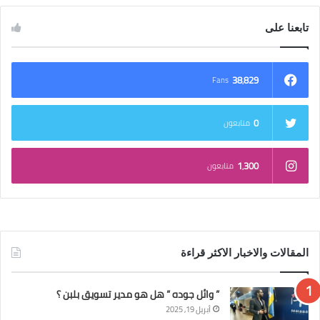
تابعنا على
38٬829
Fans
0
متابعون
1٬300
متابعون
المقالات والاخبار الاكثر قراءة
” وائل جوده ” هل هو مدير تسويق بلبن ؟
أبريل 19, 2025