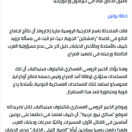
تضيق الخناق أيضًا في خيرسون وزابوريجيا.
خطة بوتين
قالت المتحدثة باسم الخارجية الروسية ماريا زاخاروفا، أن نتائج اجتماع
الناتو في قاعدة “رامشتاين” الجوية، حيث تم البت في مسألة تزويد
كييف بالأسلحة وبالأخص الدبابات، دليل آخر على عدم مسؤولية الغرب
الكاملة ورغبته في تصعيد الصراع.
وهنا يؤكد الخبير الروسي العسكري شاتيلوف مينيكايف، أن تلك
المساعدات ستؤدي لإطالة أمد الصراع وليس حسمه لصالح أوكرانيا،
فموسكو تستعد لتلك المساعدات العسكرية النوعية، بأسلحة ردع
قوية ومتطورة لصد هذا الاستفزاز.
ويوضح الخبير الروسي العسكري شاتيلوف مينيكايف، خلال تصريحاته
لموقع “سكاي نيوز عربية”، أن كييف تعتمد في خطتها على نوعين
أساسين في القتال، الأول: المسيرات، وثانيًا: مدرعات ودبابات الغرب،
ولهذا دفعت روسيا بسلاحين أيضًا “الصياد الليلي الخارق” مدمر الدبابات