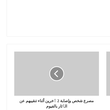
مصرع شخص وإصابة 2 ٱخرين أثناء تنقيبهم عن
الٱثار بالفيوم