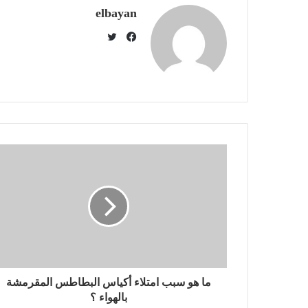
elbayan
ت
و
ف
ي
ي
ت
س
ر
ب
و
ك
ما هو سبب امتلاء أكياس البطاطس المقرمشة
بالهواء ؟