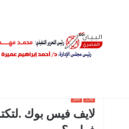
أخبار عاجلة
راشد الشاشاني يكتب.. هروب سبتة أم هروب غيرها ؟
الرئيسية
/
تقارير
/
لايف فيس بوك .لتكتشف انها لها ضرة فما
تقارير
عاجل
لايف فيس بوك .لتكتش