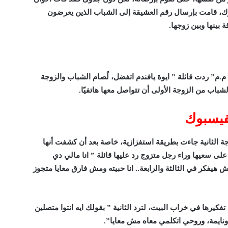
ك، قامت بإرسال رقم العشيقة إلى الشباب الذين يعرضون
 بينها وبين زوجها.
م.م” ردت قائلة ” ايوة يافندم اتفضل، لُصام الشباب والزوجة
باب من الزوجة الأولى أن تتواصل معها هاتفيًا.
لفيسبوك
وجة الثانية جاءت بطريقة استفزازية، خاصة بعد أن كشفت أنها
على سعيها وراء رجل متزوج رد عليها قائلة ” انا مالي دي
 حر يتجوز 4، بس من بعدي مش هيفكر في الثالثة والرابعة.. انا حبيته ومش فارق معايا متجوز
فكيرها في خراب البيت، لترد الثانية ” بقولك ايه انتوا متصلين
ه ونايمة، وروحي اتكلمي معاه مش معايا”.