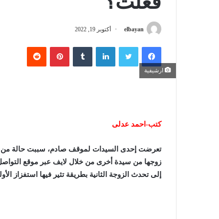
فعلت؟
elbayan
أكتوبر 19, 2022
فيسبوك
تويتر
لينكدإن
‏Tumblr
بينتيريست
‏Reddit
ارشيفية
كتب-احمد عدلى
تعرضت إحدى السيدات لموقف صادم، سببت حالة من الذ
زوجها من سيدة أخرى من خلال لايف عبر موقع التواصل 
إلى تحدث الزوجة الثانية بطريقة تثير فيها استفزاز الأول