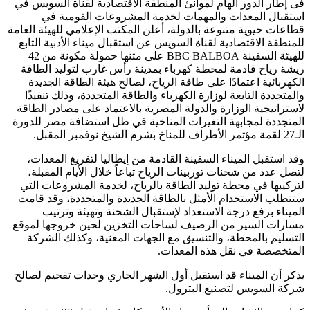
فى إطار الدور الهام لموانئ المنطقة الاقتصادية لقناة السويس في
استقبال المعدات والمهمات لخدمة المشروعات القومية في
قطاعات حيوية متنوعة بالدولة، أعلن المكتب الإعلامي للهيئة العامة
للمنطقة الاقتصادية لقناة السويس عن استقبال ميناء الأدبية التابع
للهيئة السفينة BBC BALBOA على متنها حمولة مكونة من 42
ريشة رياح قادمة لمحطة كهرباء بمدينة رأس غارب لتوليد الطاقة
الكهربائية اعتمادًا على طاقة الرياح، لصالح هيئة الطاقة الجديدة
والمتجددة التابعة لوزارة الكهرباء والطاقة المتجددة، وذلك تنفيذًا
لاستراتيجية الوزارة والدولة المصرية بالاعتماد على مصادر الطاقة
المتجددة لمجابهة التغيرات المناخية في ظل استضافة مصر للدورة
الـ27 لقمة مؤتمر الأطراف للمناخ بشرم الشيخ نوفمبر المقبل.
وقد استقبل الميناء السفينة القادمة من إيطاليا لتفريغ المعدات،
لتصل عدد من شحنات توربينات الرياح تباعاً خلال الأيام المقبلة،
لتركيبها في محطة توليد الطاقة بالرياح، لخدمة المشروعات التي
ستتطلب الاستخدام الأمثل بالطاقة الجديدة والمتجددة، وقد قامت
الميناء برفع درجة الاستعداد لإستقبال الشحنة وتهيئة وترتيب
مسارات السير من الرصيف لساحات التخزين لحين خروجها لموقع
التسليم بالمحطة، والتنسيق مع الجهات المعنية، وكذلك الشركة
المتخصصة في نقل هذه المعدات.
يذكر أن الميناء قد استقبل أول الشهر الجاري وحدات تفحيم لصالح
شركة السويس لتصنيع البترول.