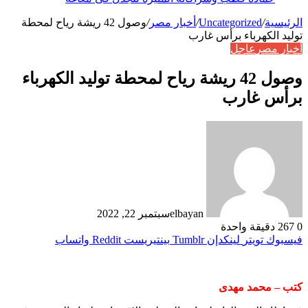
الرئيسية
/
Uncategorized
/
أخبار مصر
/
وصول 42 ريشة رياح لمحطة
توليد الكهرباء برأس غارب
أخبار مصر
عاجل
وصول 42 ريشة رياح لمحطة توليد الكهرباء
برأس غارب
elbayan
سبتمبر 22, 2022
0
267
دقيقة واحدة
فيسبوك
تويتر
لينكدإن
بينتيريست
واتساب
كتب – محمد مهدى