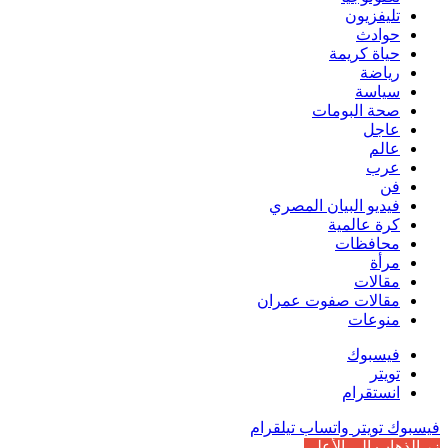
تليفزيون
حوادث
حياة كريمة
رياضة
سياسة
صحة البومات
عاجل
عالم
عرب
فن
فيديو البيان المصري
كرة عالمية
محافظات
مرأة
مقالات
مقالات صفوت عمران
منوعات
فيسبوك
تويتر
انستقرام
فيسبوك
تويتر
واتساب
تيلقرام
زر الذهاب إلى الأعلى