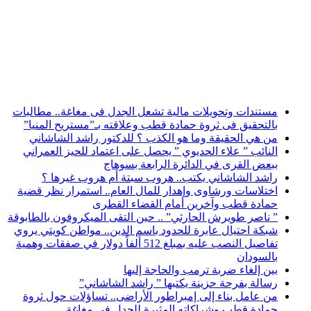
أخبار عاجلة
مستندات وتحويلات مالية تشعل الجدل فى مغاغة.. مطالبات
بالتحقيق فى ثروة حمادة قطب وعلاقته بـ”مستريح المنيا”
من هي الحقيقة وما هو الكذب ؟ للدكتور راشد الشاشاني
النائب ” علاء الحديوي ” يحصل على اعتماد للحيز العمراني
ببعض القرى في الدائرة الرابعة بسوهاج
راشد الشاشاني يكتب.. هروب سبتة أم هروب غيرها ؟
اختلاسات ورشاوى وإهدار للمال العام.. استمرار نظر قضية
حمادة قطب وآخرين أمام القضاء القطرى
” ناصر طويرش الحارثي” .. حين التقى الميكروفون بالطابوقة
شبكة احتيال عابرة للحدود باسم الدين.. مواطن كويتي يروي
تفاصيل النصب عليه بمبلغ 512 ألفاً دولار في صفقات وهمية
بالسودان
بين إلغاء ضربة ترمب والحاجة إليها
رسالة بفرحة حزينة يكتبها ” راشد الشاشاني”
من عامل بناء إلى إمبراطور الأراضى.. تساؤلات حول ثروة
حمادة قطب وشراكاته المثيرة للجدل فى مغاغة