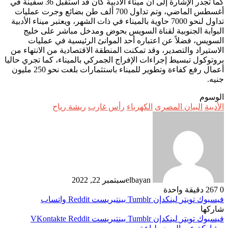
كما تجدر الإشارة إلى أن ميناء الأدبية كان قد استقبل 36 سفينة في
أغسطس الماضي، وتم تداول 700 ألف طن بضائع وجرت عمليات
تداول لنحو 7000 حاوية بالميناء في ذات الشهر، ويعتبر ميناء الأدبية
البوابة الجنوبية لقناة السويس بحوض ومدخل مباشر على خليج
السويس، فضلاً عن اعتباره أحد الموانئ الرئيسية في عمليات
الاستيراد والتصدير، وقد تمكنت المنطقة الاقتصادية من الانتهاء من
بروتوكول تبسيط إجراءات الإفراج الجمركي بالميناء، كما تجري حاليا
أعمال رفع كفاءة وتطوير للميناء باستثمارات بلغت نحو 250 مليون
جنيه.
الوسوم
الأدبية
البيان المصرى
الكهرباء
رأس غارب
ريشة رياح
elbayan
سبتمبر 22, 2022
0
267
دقيقة واحدة
فيسبوك
تويتر
لينكدإن
بينتيريست
واتساب
شاركها
فيسبوك
تويتر
لينكدإن
بينتيريست