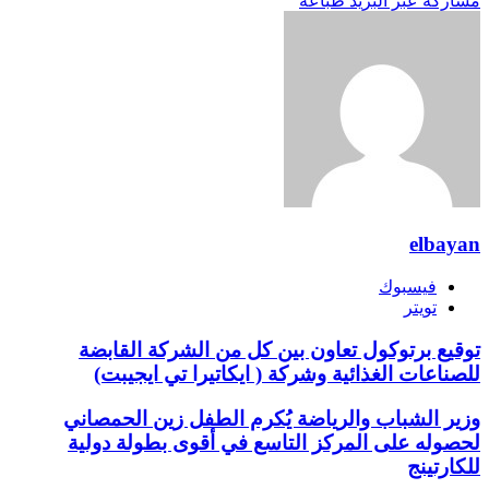
مشاركة عبر البريد
طباعة
elbayan
فيسبوك
تويتر
توقيع برتوكول تعاون بين كل من الشركة القابضة
للصناعات الغذائية وشركة ( ايكاتيرا تي ايجيبت)
وزير الشباب والرياضة يُكرم الطفل زين الحمصاني
لحصوله على المركز التاسع في أقوى بطولة دولية
للكارتينج