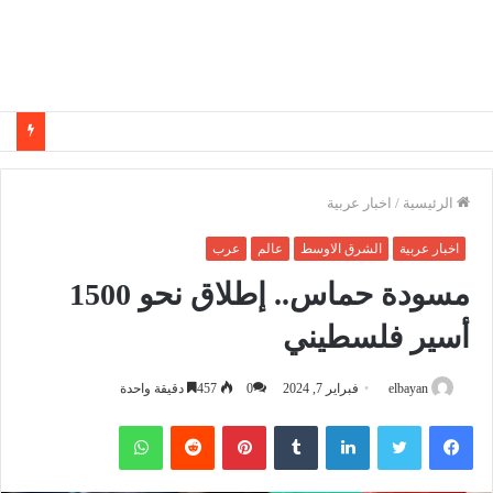
الرئيسية
/
اخبار عربية
اخبار عربية
الشرق الاوسط
عالم
عرب
مسودة حماس.. إطلاق نحو 1500
أسير فلسطيني
elbayan
فبراير 7, 2024
0
457
دقيقة واحدة
فيسبوك
تويتر
لينكدإن
‏Tumblr
بينتيريست
‏Reddit
واتساب