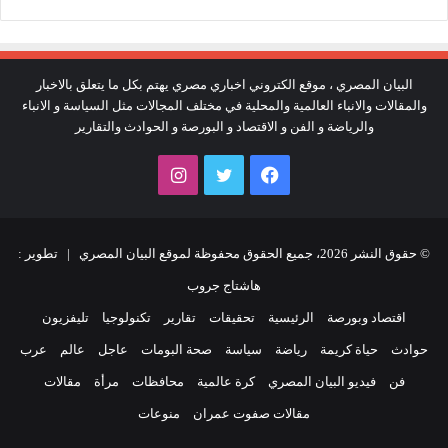
البيان المصري ، موقع الكتروني اخباري مصري يهتم بكل ما يتعلق بالاخبار
والمقالات والانباء العالمية والمحلية في مختلف المجالات مثل السياسة و الانباء
والرياضة و الفن و الاقتصاد و البورصة و الحوادث والتقارير
فيسبوك
تويتر
انستقرام
© حقوق النشر 2026، جميع الحقوق محفوظة لموقع البيان المصري | تطوير :
هاشتاج جروب
اقتصاد وبورصة
الرئيسية
تحقيقات
تقارير
تكنولوجيا
تليفزيون
حوادث
حياة كريمة
رياضة
سياسة
صحة البومات
عاجل
عالم
عرب
فن
فيديو البيان المصري
كرة عالمية
محافظات
مرأة
مقالات
مقالات صفوت عمران
منوعات