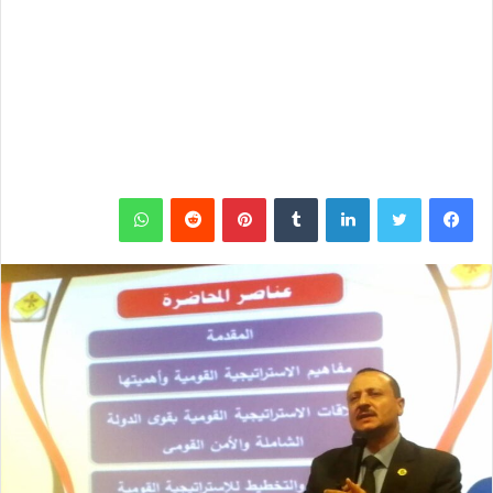
فيسبوك
تويتر
لينكدإن
‏Tumblr
بينتيريست
‏Reddit
واتساب