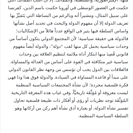
منها، الإمبراطورية، والسلطنة، والممالك. إلا أن أغلب الممالك التي
حكمت في العصور الوسطى في أوروبا حكمت باسم الدين، كفرنسا
على سبيل المثال، ومشيراً أنه وبالرغم من البساطة التي يَتَمَيَّزْ بها
تعريف الدولة إلا أن مفهوم الدولة والبحث في تحديد أصل نشأتها
واساس السلطة فيها يثير في الواقع عدداً هائلاً من الإشكاليات؛
فالدولة هي حقيقة سياسية؛ لأن المجتمع الدولي يتكون أساساً من
وحدات سياسية يحمل كل منها لقب “دولة”، والدولة أيضاً مفهوم
قانوني قُصِدَ منها ابتكار أداة ملائمة لتنظيم العلاقة بين وحدات
سياسية غير متكافئة في القوة على أساس من العدالة والمساواة.
فالعلاقات بين الدول يجب أن تؤسس من وجهة نظر القانون الدولي
على مبدأ أو قاعدة المساواة في السيادة. والدولة فوق هذا وذا فهي
فكرة فلسفية مجردة؛ لأن نشأة المجتمعات السياسية المنظمة
ليست معروفة أو مُوَثَّقَة تاريخيَّاً. وفي غياب هذه المعرفة التاريخية
المُوَثَّقَة توجد نظريات أو رؤى أو أفكار ذات طبيعة فلسفية تحاول
تفسير نشأة الدولة، أو بعبارة أدق نشأة أهم ركن من أركانها وهو
السلطة السياسية المنظمة.