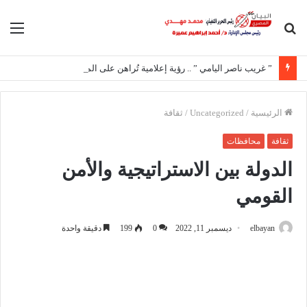
بحث
الق
عن
” غريب ناصر اليامي ” .. رؤية إعلامية تُراهن على المحتوى الهادف
الرئيسية
/
Uncategorized
/
ثقافة
ثقافة
محافظات
الدولة بين الاستراتيجية والأمن
القومي
elbayan
ديسمبر 11, 2022
0
199
دقيقة واحدة