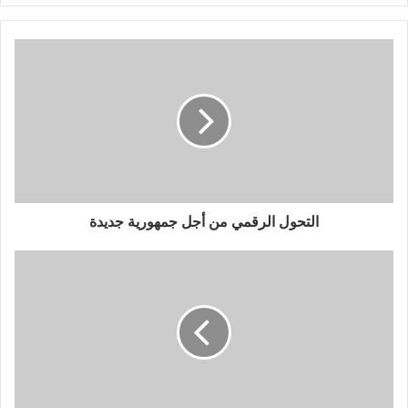
ي
ي
ت
س
ر
ب
و
ك
التحول الرقمي من أجل جمهورية جديدة