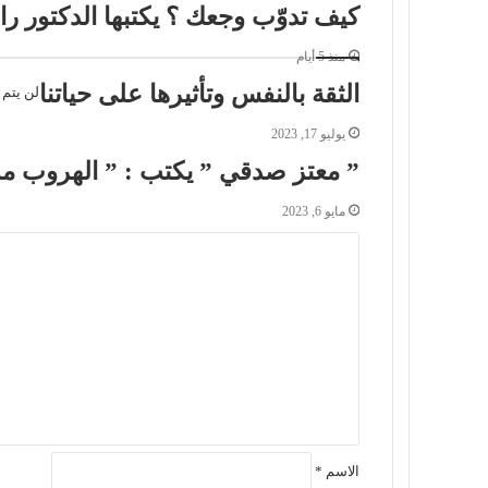
كيف تدوّب وجعك ؟ يكتبها الدكتور ر
منذ 5 أيام
الثقة بالنفس وتأثيرها على حياتنا
لن يتم 
يوليو 17, 2023
” معتز صدقي ” يكتب : ” الهروب من
مايو 6, 2023
ا
ل
ت
ع
ل
ي
ق
*
الاسم
*