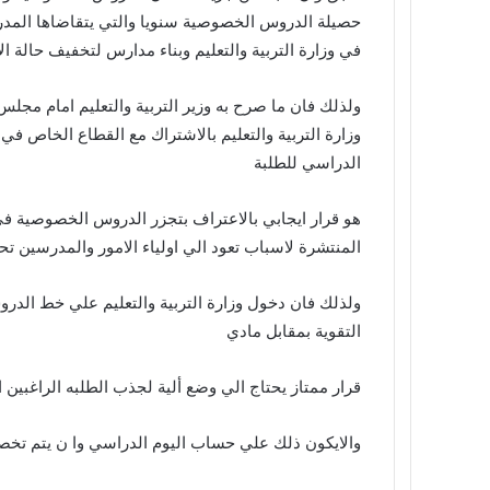
إ
l
i
ر
ك
ب
حصيلة الدروس الخصوصية سنويا والتي يتقاضاها المدرس
r
ي
t
ن
في وزارة التربية والتعليم وبناء مدارس لتخفيف حالة ا
س
ت
ولذلك فان ما صرح به وزير التربية والتعليم امام مج
وزارة التربية والتعليم بالاشتراك مع القطاع الخاص في 
الدراسي للطلبة
هو قرار ايجابي بالاعتراف بتجزر الدروس الخصوصية ف
المنتشرة لاسباب تعود الي اولياء الامور والمدرسين ت
ولذلك فان دخول وزارة التربية والتعليم علي خط الدر
التقوية بمقابل مادي
قرار ممتاز يحتاج الي وضع ألية لجذب الطلبه الراغبين 
والايكون ذلك علي حساب اليوم الدراسي وا ن يتم تخص