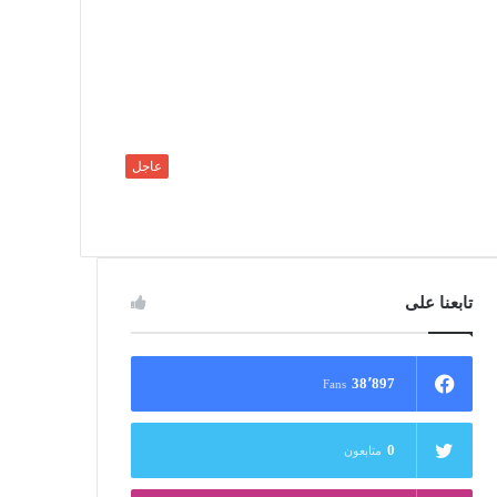
عاجل
تابعنا على
38٬897
Fans
0
متابعون