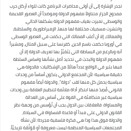
تجدر الإشارة إلى أن أولى محاضرات البرنامج كانت للواء أركان حرب
ممدوح الجزار متناولاً مفهوم الدولة وموضحاً أن العصور القديمة
والوسطى تميزت بغياب مفهوم الدولة بشكلها الحالي،
وانتشرت مسميات مختلفة لها منها، الإمبراطورية، والسلطنة،
والممالك، إلا أن أغلب الممالك التي حكمت في العصور الوسطى
في أوروبا حكمت باسم الدين، كفرنسا على سبيل المثال، ومشيراً
أنه وبالرغم من البساطة التي يَتَمَيَّزْ بها تعريف الدولة إلا أن
مفهوم الدولة والبحث في تحديد أصل نشأتها واساس السلطة
فيها يثير في الواقع عدداً هائلاً من الإشكاليات؛ فالدولة هي
حقيقة سياسية؛ لأن المجتمع الدولي يتكون أساساً من وحدات
سياسية يحمل كل منها لقب “دولة”، والدولة أيضاً مفهوم
قانوني قُصِدَ منها ابتكار أداة ملائمة لتنظيم العلاقة بين وحدات
سياسية غير متكافئة في القوة على أساس من العدالة
والمساواة. فالعلاقات بين الدول يجب أن تُؤسس من وجهة نظر
القانون الدولي على مبدأ أو قاعدة المساواة في السيادة،
والدولة فوق هذا وذا هي فكرة فلسفية مجردة؛ لأن نشأة
المجتمعات السياسية المنظمة ليست معروفة أو مُوَثَّقَة تاريخيَّاً.