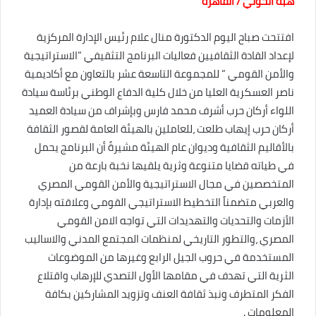
هبه الخولي / القاهرة
ي
r
t
ن
س
افتتحت صباح اليوم الدكتورة منال علام رئيس الإدارة المركزية
ت
لإعداد القادة الثقافيين فعاليات البرنامج التثقيفي “الاستراتيجية
والأمن القومي “ للمجموعة التاسعة عشر بالتعاون مع أكاديمية
ناصر العسكرية العليا من خلال كلية الدفاع الوطني برئاسة سيادة
اللواء أركان حرب أشرف محمد فارس وبإشراف من سيادة العميد
أركان حرب إيهاب طلعت ،للعاملين بالهيئة العامة لقصور الثقافة
بالأقاليم الثقافية وديوان عام الهيئة مشيرةً أن البرنامج يحمل
في طياته قضايا متنوعة وثرية يلقيها نخبة بارعة من
المتخصصين في مجال الاستراتيجية والأمن القومي المصري
والعربي متضمناً التخطيط الاستراتيجي القومي وعلاقته بإدارة
الأزمات والتحديات والتهديدات التي تواجه الامن القومي
المصري ،والتطور التاريخي لمنظمات المجتمع المدني والاساليب
المستخدمة في حروب الجيل الرابع وغيرها من الموضوعات
الثرية التي تهدف في مقامها الأول التصدي للإرهاب واقتلاع
الفكر المتطرف ونبذ ثقافة العنف وتزويد المشاركين بكافة
المعلومات .