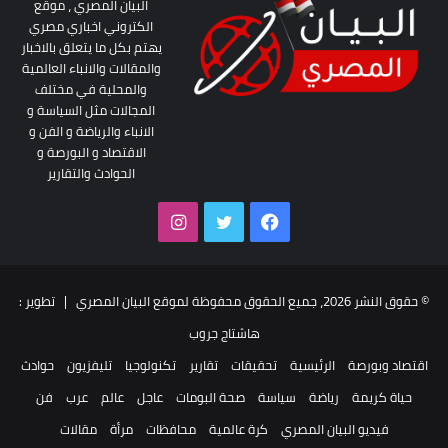
البيان المصري ، موقع
الكتروني اخباري مصري
يهتم بكل ما يتعلق بالاخبار
والمقالات والانباء العالمية
والمحلية في مختلف
المجالات مثل السياسة و
الانباء والرياضة و الفن و
الاقتصاد و البورصة و
الحوادث والتقارير
فيسبوك
تويتر
انستقرام
© حقوق النشر 2026، جميع الحقوق محفوظة لموقع البيان المصري | تطوير :
هاشتاج جروب
اقتصاد وبورصة
الرئيسية
تحقيقات
تقارير
تكنولوجيا
تليفزيون
حوادث
حياة كريمة
رياضة
سياسة
صحة البومات
عاجل
عالم
عرب
فن
فيديو البيان المصري
كرة عالمية
محافظات
مرأة
مقالات