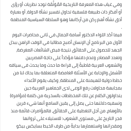
وفي غياب هذه المعرفة التاريخية المُوَثَّقَة توجد نظريات أو رؤى
أو أفكار ذات طبيعة فلسفية تحاول تفسير نشأة الدولة، أو بعبارة
أدق نشأة أهم ركن من أركانها وهو السلطة السياسية المنظمة
.
فيما أكد اللواء الدكتور أسامة الجمال في ثاني محاضرات اليوم
الأول من البرنامج أن الإنسان أصبح مطالبا في الوقت الراهن ببذل
الجهد للحصول على الحقائق نتيجة فيض الشائعات المغرضة،
وتعدد المصادر وعدم دقتها مؤكداً على حاجة المصريين
والشعوب العربية قاطبةً إلى قراءة ما حدث وما يحدث فى سياقه
الأشمل والإجابة عن الأسئلة الغامضة المتعلقة بما يحاك لنا من
خطط دولية للهيمنة على المنطقة، وكيف يقوم الأعداء
بمجابهة محاولات رفع الوعى لدى الجماهير العربية حين
يتداولون الكلام عن تلك المخططات بالسخرية من كلمة (مؤامرة)
وتسفيه دلالتها حتى يصل إلى يقين السامع أنها شيء قرين
بالأوهام، من أجل التغطية على الحقائق، فالمؤامرات قائمة منذ
فجر التاريخ على مستوى الشعوب؛ للاستيلاء على ثرواتها
ومقدراتها واستعمارها بدايةً من طرف الخيط بسايكس بيكو