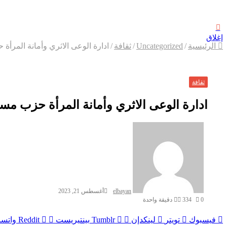
إغلاق
الرئيسية
/
Uncategorized
/
ثقافة
/
ادارة الوعى الاثري وأمانة المرأ
ثقافة
ادارة الوعى الاثري وأمانة المرأة حزب مس
elbayan
أغسطس 21, 2023
0
334
دقيقة واحدة
فيسبوك
تويتر
لينكدإن
بينتيريست
واتس