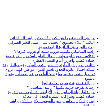
أخبار عاجلة
من هي الحقيقة وما هو الكذب ؟ للدكتور راشد الشاشاني
النائب ” علاء الحديوي ” يحصل على اعتماد للحيز العمراني
ببعض القرى في الدائرة الرابعة بسوهاج
راشد الشاشاني يكتب.. هروب سبتة أم هروب غيرها ؟
اختلاسات ورشاوى وإهدار للمال العام.. استمرار نظر قضية
حمادة قطب وآخرين أمام القضاء القطرى
” ناصر طويرش الحارثي” .. حين التقى الميكروفون بالطابوقة
شبكة احتيال عابرة للحدود باسم الدين.. مواطن كويتي يروي
تفاصيل النصب عليه بمبلغ 512 ألفاً دولار في صفقات وهمية
بالسودان
بين إلغاء ضربة ترمب والحاجة إليها
رسالة بفرحة حزينة يكتبها ” راشد الشاشاني”
من عامل بناء إلى إمبراطور الأراضى.. تساؤلات حول ثروة
حمادة قطب وشراكاته المثيرة للجدل فى مغاغة
إسرائيل أكبر الخاسرين من الفوضى.. يكتبها الدكتورراشد
الشاشاني