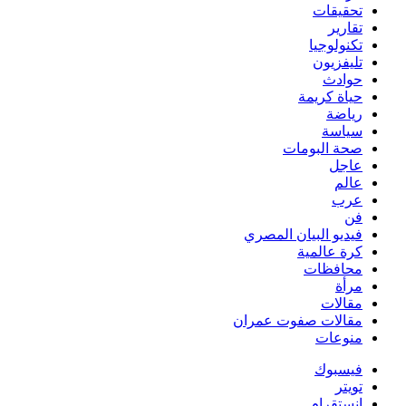
تحقيقات
تقارير
تكنولوجيا
تليفزيون
حوادث
حياة كريمة
رياضة
سياسة
صحة البومات
عاجل
عالم
عرب
فن
فيديو البيان المصري
كرة عالمية
محافظات
مرأة
مقالات
مقالات صفوت عمران
منوعات
فيسبوك
تويتر
انستقرام