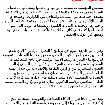
تستعين المؤسسات بمختلف أنواعها وأحجامها ومجالاتها بالخدمات
السحابية في مجموعة متنوعة من حالات الاستخدام، مثل الاحتفاظ
بنسخة احتياطية من البيانات، والتعافي من الكوارث، واستخدام
البريد الإلكتروني، وبيئات افتراضية للأجهزة المكتبية، وتطوير البرامج
واختبارها، وتحليلات البيانات الكبيرة، وتطبيقات الويب التي يتم
استخدامها لإتاحة الإمكانيات اللازمة واكتشاف العمليات الاحتيالية
ومنعها في الوقت الحقيقي.
وهو ما تم طرحة اليوم في برنامج ” التحول الرقمي ” الذي يقدم
لخمسين متدرباً من الكوادر المتميزة ممن اجتازوا اللقاءات التثقيفية
لبرنامج بناء القدرات ومحو الأمية الرقمية في كافة المحافظات
المستهدفة من المبادرة الرئاسية ” حياة كريمة وذلك في إطار
التعاون المشترك بين وزارتي الثقافة والاتصالات من خلال الهيئة
العامة لقصور الثقافة برئاسة الفنان هشام عطوة ونائب وزير
الاتصالات المهندسة غادة لبيب وبتنفيذ من الإدارة المركزية لإعداد
القادة الثقافيين برئاسة الدكتورة منال علام ، والإدارة العامة لتقييم
البرامج برئاسة الدكتورة بسنت صلاح الدين .
وقد أشار المحاضر أن الذكاء الصناعي والحوسبة السحابية تتيح
إمكانية الوصول بسهولة إلى مجموعة واسعة النطاق من التقنيات،