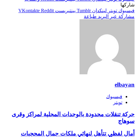
شاركها
فيسبوك
تويتر
لينكدإن
بينتيريست
مشاركة عبر البريد
طباعة
elbayan
فيسبوك
تويتر
حركة تنقلات محدودة بالوحدات المحلية لمراكز وقرى
سوهاج
أمال لفظي تتأهل لنهائي ملكات جمال المحجبات